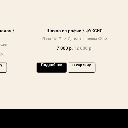
заная /
Шляпа из рафии / ФУКСИЯ
Поля 16-17 см. Диаметр шляпы 42 см
афия
7 000
р.
12 600
р.
р.
Подробнее
ну
В корзину