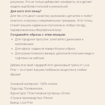
рисунком. Это не только добавляет комфорта, но и делает
модель еще более стильной и уникальной.
Для кого этот плащ?
Для тех, кто ценит качество, внимание к деталям и любит
сочетать классику с современными трендами. Этот плащ
станет вашим надежным спутником в любую погоду,
подчеркивая ваш безупречный вкус.
Создавайте образы с этим плащом:
Для городских прогулок: сочетайте с джинсами и
кроссовками.
Для офиса: наденьте поверх блузки и брюк.
Для романтического вечера: дополните платьем-миди и
туфлями на каблуке.
Добавьте в свой гардероб этот джинсовый тренч от Lisa
Prior – он станет вашим любимым акцентом в любом
образе!
Основной материал: 100% хлопок
Подклад: Поливискоза
Фурнитура: Пластиковые пуговицы 20 мм
Страна производства: Россия
Бренд: Lisa Prior