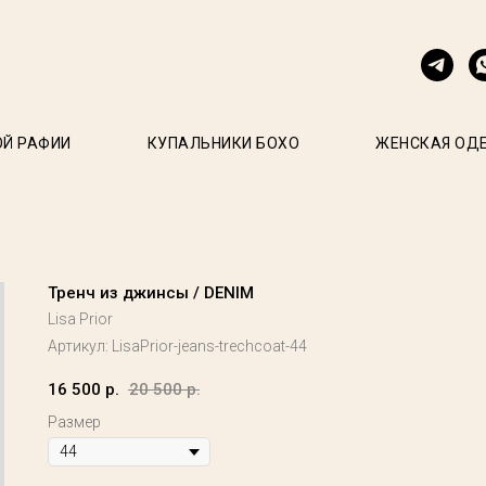
ОЙ РАФИИ
КУПАЛЬНИКИ БОХО
ЖЕНСКАЯ ОД
Тренч из джинсы / DENIM
Lisa Prior
Артикул:
LisaPrior-jeans-trechcoat-44
16 500
р.
20 500
р.
Размер