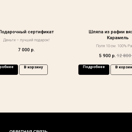
Подарочный сертификат
Шляпа из рафии вя
Карамель
Деньги – лучший подарок!
Поля 10 см. 100% Р
7 000
р.
5 900
р.
12 800
робнее
Подробнее
В корзину
В корзи
ОБРАТНАЯ СВЯЗЬ