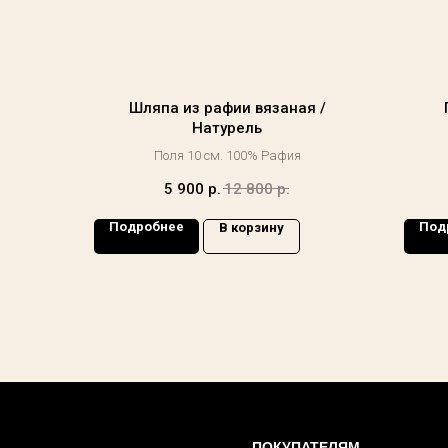
Шляпа из рафии вязаная /
Натурель
Поля 10 см. 100% Рафия
5 900
р.
12 800
р.
Подробнее
Под
В корзину
ПОКУПАТЕЛЯМ