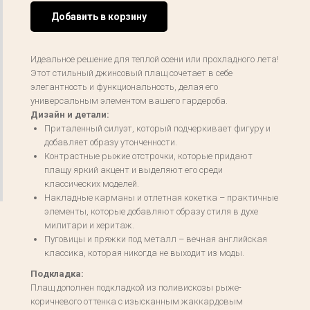
Добавить в корзину
Идеальное решение для теплой осени или прохладного лета!
Этот стильный джинсовый плащ сочетает в себе
элегантность и функциональность, делая его
универсальным элементом вашего гардероба.
Дизайн и детали:
Приталенный силуэт, который подчеркивает фигуру и
добавляет образу утонченности.
Контрастные рыжие отстрочки, которые придают
плащу яркий акцент и выделяют его среди
классических моделей.
Накладные карманы и отлетная кокетка – практичные
элементы, которые добавляют образу стиля в духе
милитари и херитаж.
Пуговицы и пряжки под металл – вечная английская
классика, которая никогда не выходит из моды.
Подкладка:
Плащ дополнен подкладкой из поливискозы рыже-
коричневого оттенка с изысканным жаккардовым