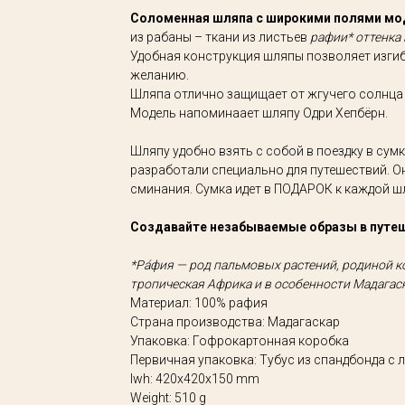
Соломенная шляпа с широкими полями мо
из рабаны – ткани из листьев
рафии* оттенка
Удобная конструкция шляпы позволяет изги
желанию.
Шляпа отлично защищает от жгучего солнца 
Модель напоминаает шляпу Одри Хепбёрн.
Шляпу удобно взять с собой в поездку в сум
разработали специально для путешествий. О
сминания. Сумка идет в ПОДАРОК к каждой ш
Создавайте незабываемые образы в путеш
*Ра́фия — род пальмовых растений, родиной 
тропическая Африка и в особенности Мадагаск
Материал: 100% рафия
Страна производства: Мадагаскар
Упаковка: Гофрокартонная коробка
Первичная упаковка: Тубус из спандбонда с ло
lwh: 420x420x150 mm
Weight: 510 g