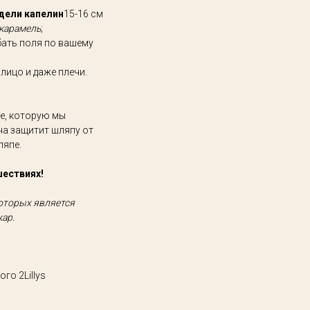
дели капелин
15-16 см
 карамель
;
бать поля по вашему
лицо и даже плечи.
ке, которую мы
на защитит шляпу от
ляпе.
ествиях!
которых является
ар.
го 2Lillys