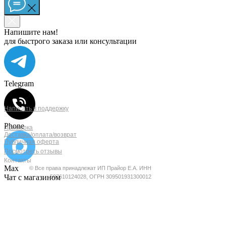
Напишите нам!
для быстрого заказа или консультации
Telegram
ПОКУПАТЕЛЯМ
ОБРАТНАЯ СВЯЗЬ
Написать в поддержку
Phone
Примерка
Доставка/оплата/возврат
Публичная оферта
Посмотреть отзывы
Контакты
Max
© Все права принадлежат ИП Прайор Е.А. ИНН
Чат с магазином
507610124028, ОГРН 309501931300012