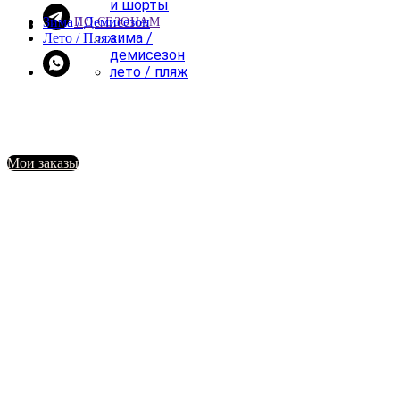
и шорты
Зима / Демисезон
ПО СЕЗОНАМ
зима /
Лето / Пляж
демисезон
лето / пляж
Мои заказы