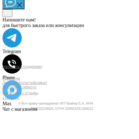
Напишите нам!
для быстрого заказа или консультации
Telegram
ПОКУПАТЕЛЯМ
ОБРАТНАЯ СВЯЗЬ
Написать в поддержку
Phone
Примерка
Доставка/оплата/возврат
Публичная оферта
Посмотреть отзывы
Контакты
Max
© Все права принадлежат ИП Прайор Е.А. ИНН
Чат с магазином
507610124028, ОГРН 309501931300012