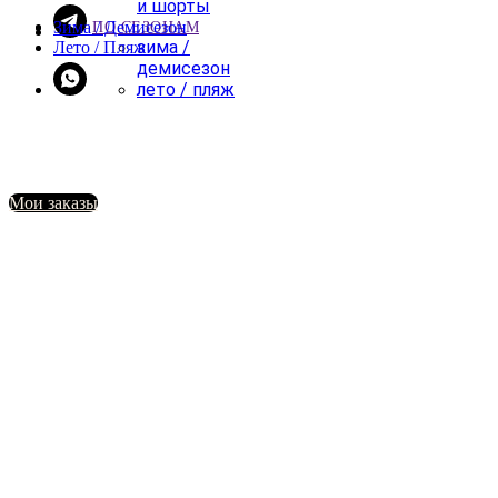
и шорты
Зима / Демисезон
ПО СЕЗОНАМ
зима /
Лето / Пляж
демисезон
лето / пляж
Мои заказы