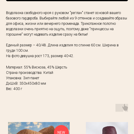
Водолазка свободного кроя с руковом "реглан" станет основой вашего
базового гардероба. Выбирайте любой из 9 оттенков и создавайте образы
для офиса, жизни или вечернего променада. Трикотажное полотно
водолазки очень приятно на ощупь, поэтому даже "принцессы на
горошине" могут надевать изделие сразу на белье!
Единый размер – 40/48. Длина изделия по спинке 60 см. Ширина в
груди 100 см.
На фото девушка рост 173, размер 40-42.
Материал: 55% Вискоза, 45% Шерсть
Страна производства: Китай
Упаковка: Зип-пакет
ДxШxВ: 350x450x80 мм
Вес: 400 г
NEW