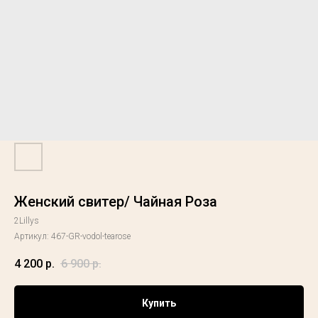
Женский свитер/ Чайная Роза
2Lillys
Артикул:
467-GR-vodol-tearose
4 200
р.
6 900
р.
Купить