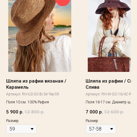
Шляпа из рафии вязаная /
Шляпа из рафии / Спе
Карамель
Слива
Артикул:
RH-US-GC-8/34-Tea-59
Артикул:
RH-W-GC-16/42-Rap
Поля 10 см. 100% Рафия
Поля 16-17 см. Диаметр шляп
5 900
р.
12 800
р.
7 000
р.
12 600
р.
Размер
Размер